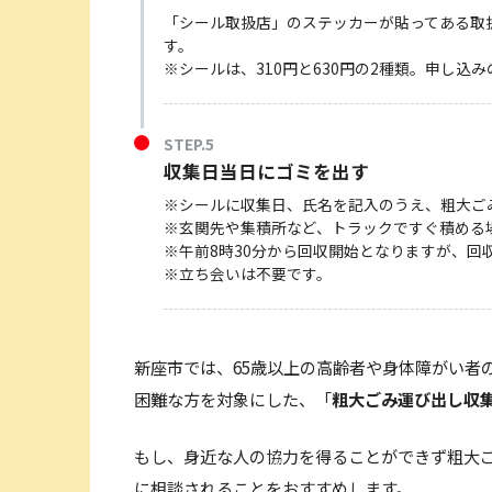
「シール取扱店」のステッカーが貼ってある取
す。
※シールは、310円と630円の2種類。申し
STEP.5
収集日当日にゴミを出す
※シールに収集日、氏名を記入のうえ、粗大ご
※玄関先や集積所など、トラックですぐ積める場
※午前8時30分から回収開始となりますが、回
※立ち会いは不要です。
新座市では、65歳以上の高齢者や身体障がい者
困難な方を対象にした、「
粗大ごみ運び出し収
もし、身近な人の協力を得ることができず粗大
に相談されることをおすすめします。