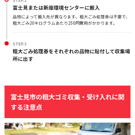
STEP.2
富士見または新座環境センターに搬入
品物によって搬入先が異なります。粗大ごみ処理券は不要で、
粗大ごみ20キログラムあたり250円費用がかかります。
STEP.3
粗大ごみ処理券をそれぞれの品物に貼付して収集場
所に出す
富士見市の粗大ゴミ収集・受け入れに関
する注意点